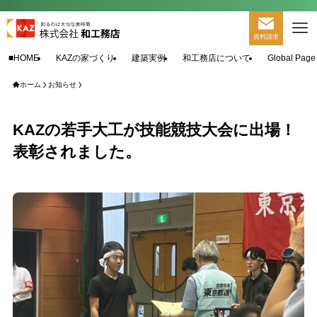
資料請求
■HOME
KAZの家づくり
建築実例
和工務店について
Global Page
ホーム
お知らせ
KAZの若手大工が技能競技大会に出場！
表彰されました。