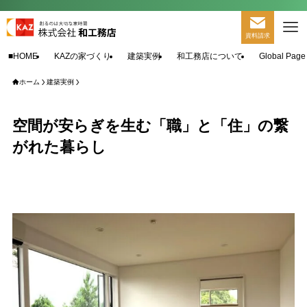
資料請求
■HOME
KAZの家づくり
建築実例
和工務店について
Global Page
ホーム
建築実例
空間が安らぎを生む「職」と「住」の繋
がれた暮らし