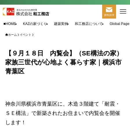
資料請求
■HOME
KAZの家づくり
建築実例
和工務店について
Global Page
ホーム
イベント
【９月１８日 内覧会】（SE構法の家）
家族三世代が心地よく暮らす家｜横浜市
青葉区
神奈川県横浜市青葉区に、木造３階建て「耐震・
ＳＥ構法」で新築されたお住まいで内覧会を開催
します！