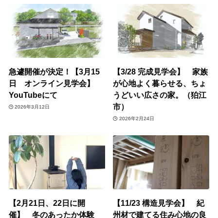
急遽開催が決定！【3月15
【3/28 完成見学会】 家族
日 オンライン見学会】
が心地よく暮らせる、ちょ
YouTubeにて
うどいい広さの家。（狛江
市）
2026年3月12日
2026年2月24日
【2月21日、22日に開
【11/23 構造見学会】 紀
催】 冬のあったか体験
州材で建てる住み心地の良