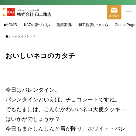
資料請求
■HOME
KAZの家づくり
建築実例
和工務店について
Global Page
ホーム
イベント
おいしいネコのカタチ
今日はバレンタイン。
バレンタインといえば、チョコレートですね。
でもたまには、こんなかわいいネコ天使クッキー
はいかがでしょうか？
今日もまたしんしんと雪が降り、ホワイト・バレ