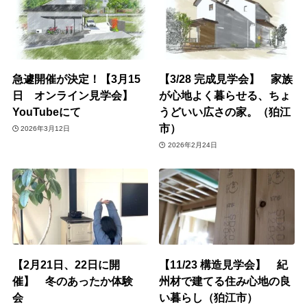
急遽開催が決定！【3月15
【3/28 完成見学会】 家族
日 オンライン見学会】
が心地よく暮らせる、ちょ
YouTubeにて
うどいい広さの家。（狛江
市）
2026年3月12日
2026年2月24日
【2月21日、22日に開
【11/23 構造見学会】 紀
催】 冬のあったか体験
州材で建てる住み心地の良
会
い暮らし（狛江市）