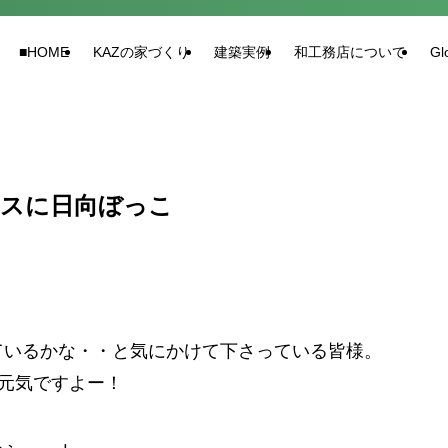
■HOME
KAZの家づくり
建築実例
和工務店について
Gl
ースに日向ぼっこ
ているかな・・と気にかけて下さっている皆様。
元気ですよー！