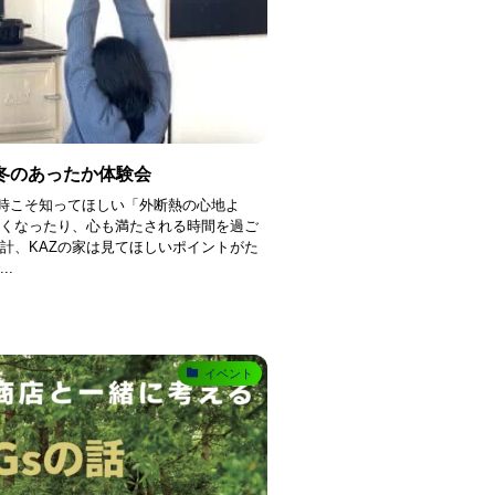
】 冬のあったか体験会
時こそ知ってほしい「外断熱の心地よ
軽くなったり、心も満たされる時間を過ご
計、KAZの家は見てほしいポイントがた
..
イベント