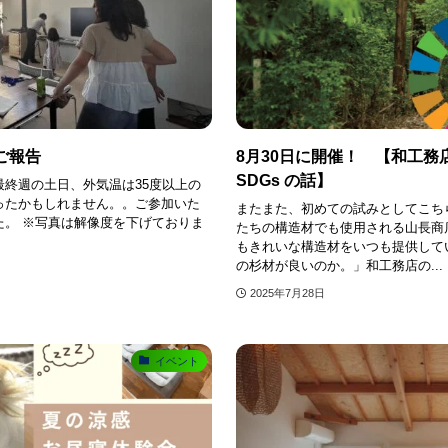
のご報告
8月30日に開催！ 【和工
SDGs の話】
終週の土日、外気温は35度以上の
ったかもしれません。。ご参加いた
またまた、初めての試みとしてこち
た。 ※写真は解像度を下げておりま
たちの構造材でも使用される山長商
もきれいな構造材をいつも提供して
の杉材が良いのか。」和工務店の...
2025年7月28日
イベント