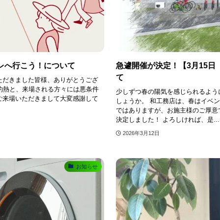
ーレへ行こう！について
急遽開催が決定！【3月15日 
て
ただきました皆様、ありがとうござ
灼熱と、来場される方々には悪条件
少しずつ春の陽気を感じられるよう
ご来場いただきまして大変感謝して
しょうか。 和工務店は、春はイベン
ではありますが、お施主様のご厚意
決定しました！ よろしければ、是...
2026年3月12日
お知らせ