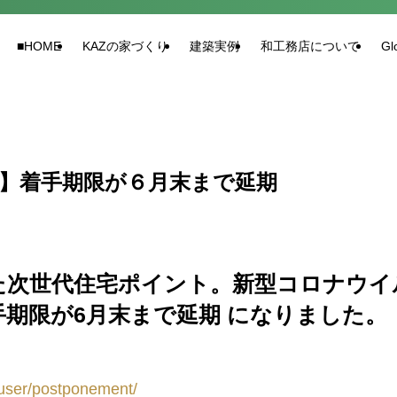
■HOME
KAZの家づくり
建築実例
和工務店について
Gl
】着手期限が６月末まで延期
た次世代住宅ポイント。新型コロナウイ
期限が6月末まで延期 になりました。
p/user/postponement/