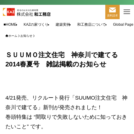
資料請求
■HOME
KAZの家づくり
建築実例
和工務店について
Global Page
ホーム
お知らせ
ＳＵＵＭＯ注文住宅 神奈川で建てる
2014春夏号 雑誌掲載のお知らせ
4/21発売、リクルート発行「SUUMO注文住宅 神
奈川で建てる」新刊が発売されました！
巻頭特集は “間取りで失敗しないために知っておき
たいこと” です。