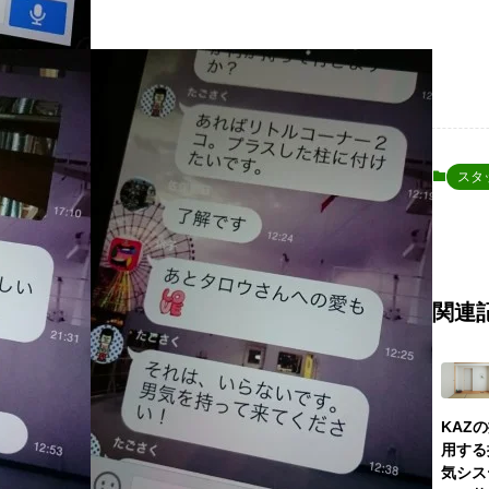
スタ
関連
KAZ
用する
気シス