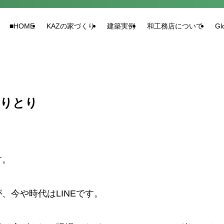
■HOME
KAZの家づくり
建築実例
和工務店について
Gl
やりとり
す。
、今や時代はLINEです。