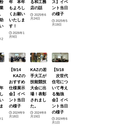
粉
年 本年
る和工務
ス】イベ
業
もよろし
店の話
ント当日
、
くお願い
の様子
2025年6
月24日
助
いたしま
2025年5
月19日
い
す！
2026年1
月9日
年2
【9/14
KAZの若
【5/18
KAZの
手大工が
次世代
おすすめ
技能競技
住宅につ
年
仕様展示
大会に出
いて考え
し
会】イベ
場！表彰
る勉強
い
ント当日
されまし
会】イベ
ま
の様子
た。
ント当日
の様子
2024年9
2024年8
月18日
月19日
年1
2024年6
月1日