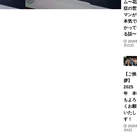
ム〜花
症の営
マンが
本気で
かって
る話〜
2026
月21日
【ご挨
拶】
2025
年 本
もよろ
くお願
いたし
す！
2025
月6日