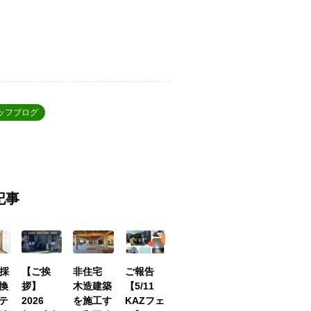
ッフブログ
記事
の採
【ご挨
非住宅
ご報告
換
拶】
木造建築
【5/11
テ
2026
を施工す
KAZフェ