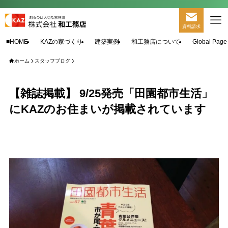
資料請求
■HOME
KAZの家づくり
建築実例
和工務店について
Global Page
ホーム
スタッフブログ
【雑誌掲載】 9/25発売「田園都市生活」
にKAZのお住まいが掲載されています