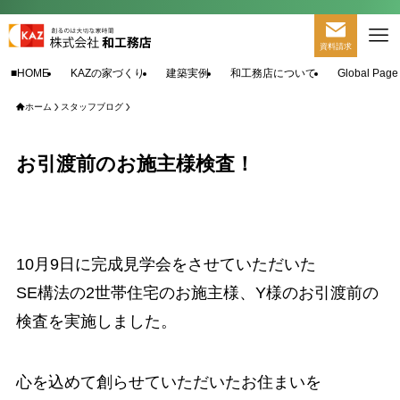
資料請求
■HOME
KAZの家づくり
建築実例
和工務店について
Global Page
ホーム
スタッフブログ
お引渡前のお施主様検査！
10月9日に完成見学会をさせていただいた
SE構法の2世帯住宅のお施主様、Y様のお引渡前の
検査を実施しました。
心を込めて創らせていただいたお住まいを