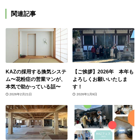
関連記事
KAZの採用する換気システ
【ご挨拶】2026年 本年も
ム〜花粉症の営業マンが、
よろしくお願いいたしま
本気で助かっている話〜
す！
2026年2月21日
2026年1月9日