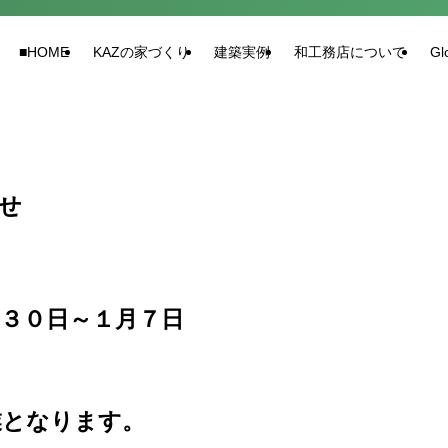
■HOME
KAZの家づくり
建築実例
和工務店について
Gl
せ
３０日～１月７日
業となります。