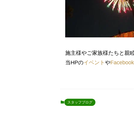
施主様やご家族様たちと親
当HPの
イベント
や
Facebo
スタッフブログ