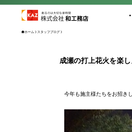
ホーム
スタッフブログ
成瀬の打上花火を楽
今年も施主様たちをお招き
動
画