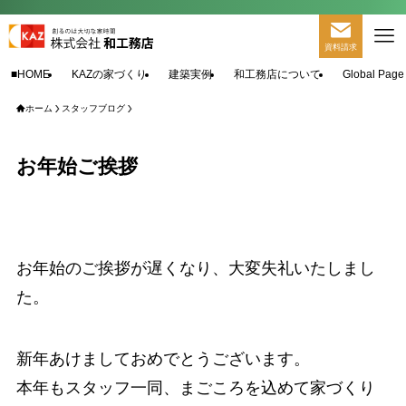
資料請求
■HOME
KAZの家づくり
建築実例
和工務店について
Global Page
ホーム
スタッフブログ
お年始ご挨拶
お年始のご挨拶が遅くなり、大変失礼いたしまし
た。
新年あけましておめでとうございます。
本年もスタッフ一同、まごころを込めて家づくり