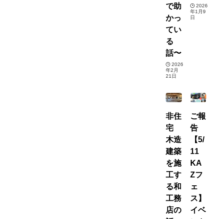
で助
2026
年1月9
かっ
日
てい
る
話〜
2026
年2月
21日
非住
ご報
宅
告
木造
【5/
建築
11
を施
KA
工す
Zフ
る和
ェ
工務
ス】
店の
イベ