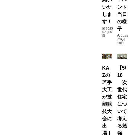
いた
ント
しま
当日
す！
の様
子
2025
年1月6
日
2024
年9月
18日
KA
【5/
Zの
18
若手
次
大工
世代
が技
住宅
能競
につ
技大
いて
会に
考え
出
る勉
場！
強