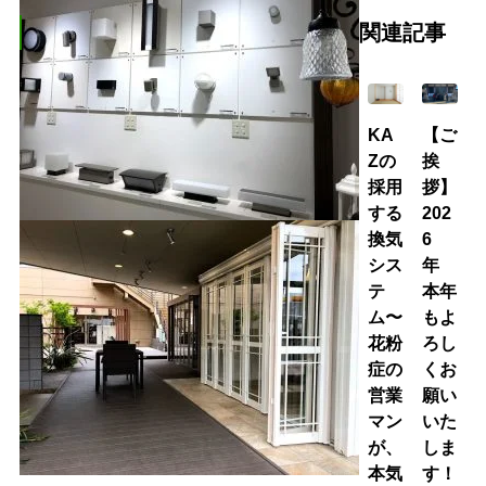
関連記事
KA
【ご
Zの
挨
採用
拶】
する
202
換気
6
シス
年
テ
本年
ム〜
もよ
花粉
ろし
症の
くお
営業
願い
マン
いた
が、
しま
本気
す！