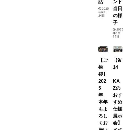
話
ント
当日
2025
年6月
の様
24日
子
2025
年5月
19日
【ご
【9/
挨
14
拶】
202
KA
5
Zの
年
おす
本年
すめ
もよ
仕様
ろし
展示
くお
会】
願い
イベ