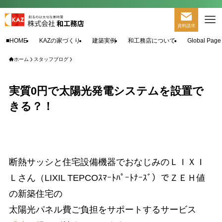
資料請求
■HOME
KAZの家づくり
建築実例
和工務店について
Global Page
ホーム
スタッフブログ
実質0円で太陽光発電システムを設置で
きる？！
断熱サッシと住宅設備機器でおなじみのＬＩＸＩ
Ｌさん（LIXIL TEPCOｽﾏｰﾄﾊﾟｰﾄﾅｰｽﾞ）でＺＥＨ値
の新築住宅の
太陽光パネル費ご負担をサポートするサービス