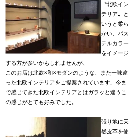
〝北欧イン
テリア〟と
いうと柔ら
かい、パス
テルカラー
をイメージ
する方が多いかもしれませんが、
このお店は北欧×和×モダンのような、また一味違
った北欧インテリアをご提案されています。今ま
で感じてきた北欧インテリアとはガラッと違うこ
の感じがとても好みでした。
張り地に天
然皮革を使