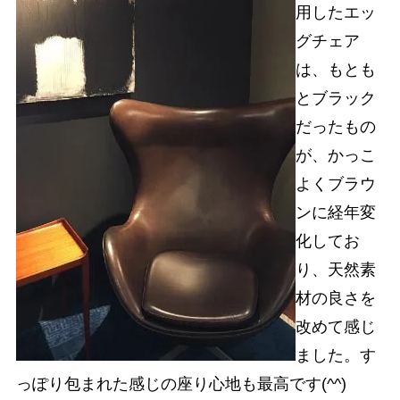
用したエッ
グチェア
は、もとも
とブラック
だったもの
が、かっこ
よくブラウ
ンに経年変
化してお
り、天然素
材の良さを
改めて感じ
ました。す
っぽり包まれた感じの座り心地も最高です(^^)