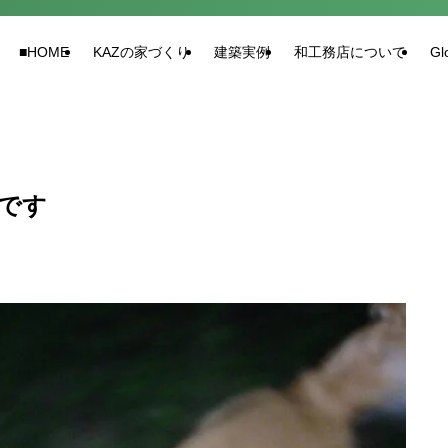
■HOME
KAZの家づくり
建築実例
和工務店について
Gl
です