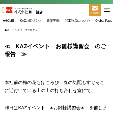
資料請求
■HOME
KAZの家づくり
建築実例
和工務店について
Global Page
ホーム
スタッフブログ
≪ KAZイベント お雛様講習会 のご
報告 ≫
本社前の梅の花もほころび、春の気配もすぐそこ
に近付いている山の上の打ち合わせ室にて、
昨日はKAZイベント ❀お雛様講習会❀ を催しま