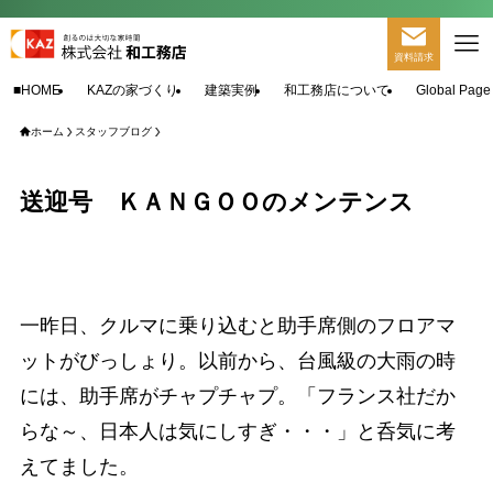
資料請求
■HOME
KAZの家づくり
建築実例
和工務店について
Global Page
ホーム
スタッフブログ
送迎号 ＫＡＮＧＯＯのメンテンス
一昨日、クルマに乗り込むと助手席側のフロアマ
ットがびっしょり。以前から、台風級の大雨の時
には、助手席がチャプチャプ。「フランス社だか
らな～、日本人は気にしすぎ・・・」と呑気に考
えてました。