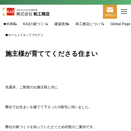
資料請求
■HOME
KAZの家づくり
建築実例
和工務店について
Global Page
ホーム
スタッフブログ
施主様が育ててくださる住まい
先週末、ご新規のお施主様と共に
弊社でお住まいを建てて下さったU様宅に伺いました。
弊社の家づくりを知っていただくため内覧のご案内です。