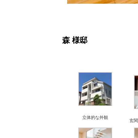
森 様邸
立体的な外観
玄